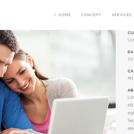
HOME
CONCEPT
SERVICES
CU
Lo
DA
20
CA
Art
AB
Lor
eli
ege
Sed
ele