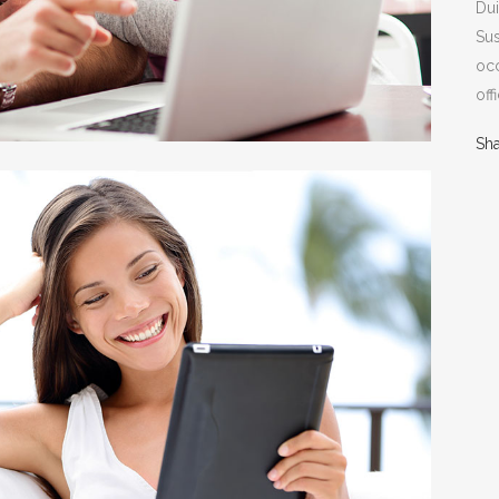
Dui
Sus
occ
off
Sh