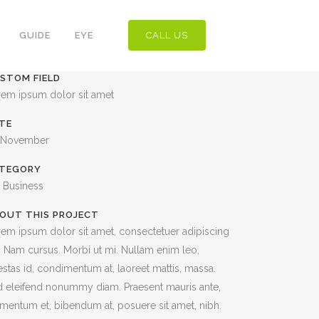
GUIDE
EYE
CALL US
STOM FIELD
rem ipsum dolor sit amet
TE
 November
TEGORY
, Business
OUT THIS PROJECT
em ipsum dolor sit amet, consectetuer adipiscing
t. Nam cursus. Morbi ut mi. Nullam enim leo,
stas id, condimentum at, laoreet mattis, massa.
 eleifend nonummy diam. Praesent mauris ante,
mentum et, bibendum at, posuere sit amet, nibh.